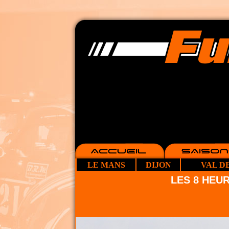
LE MANS
DIJON
VAL D
LES 8 HEU