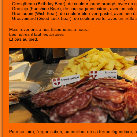
- Grosgâteau (Birthday Bear), de couleur jaune orangé, avec un gr
- Grosjojo (Funshine Bear), de couleur jaune citron, avec un soleil 
- Grostaquin (Wish Bear), de couleur bleu-vert pastel, avec une éto
- Grosveinard (Good Luck Bear), de couleur verte, avec un trèfle s
Mais revenons à nos Bisounours à nous...
Les nôtres il faut les arroser.
Et pas au pied.
Pour ce faire, l'organisation, au meilleur de sa forme légendaire,