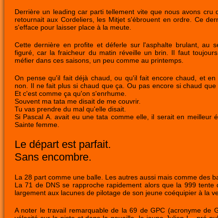
Derrière un leading car parti tellement vite que nous avons cru q
retournait aux Cordeliers, les Mitjet s'ébrouent en ordre. Ce der
s'efface pour laisser place à la meute.
Cette dernière en profite et déferle sur l'asphalte brulant, au 
figuré, car la fraicheur du matin réveille un brin. Il faut toujour
méfier dans ces saisons, un peu comme au printemps.
On pense qu'il fait déjà chaud, ou qu'il fait encore chaud, et en 
non. Il ne fait plus si chaud que ça. Ou pas encore si chaud que
Et c'est comme ça qu'on s'enrhume.
Souvent ma tata me disait de me couvrir.
Tu vas prendre du mal qu'elle disait.
Si Pascal A. avait eu une tata comme elle, il serait en meilleur é
Sainte femme.
Le départ est parfait.
Sans encombre.
La 28 part comme une balle. Les autres aussi mais comme des ba
La 71 de DNS se rapproche rapidement alors que la 999 tente de 
largement aux lacunes de pilotage de son jeune coéquipier à la ve
A noter le travail remarquable de la 69 de GPC (acronyme de Gra