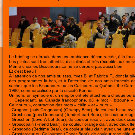
Le briefing se déroule dans une ambiance décontractée, à la fraich
Les pilotes sont très attentifs, disciplinés et très réceptifs aux 
Même chez les Bisounours ça ne se déroule pas aussi bien.
Et c'est beau !
A l'attention de nos amis suisses, Yves B. et Fabrice T., dont la 
des programmes là-bas, et à l'attention de nos amis français d
sachez que les Bisounours ou les Calinours au Québec, the Care 
1980, commercialisée par la société Kenner.
Un nom, un symbole et un emploi ont été attachés à chaque ours.
». Cependant, au Canada francophone, où le mot « bizoune » es
Calinours », contraction des mots « câlin » et « ours ».
- Grognon (puis Grognours) (Grumpy Bear), de couleur bleue avec u
- Grosbisou (puis Dounours) (Tenderheart Bear), de couleur rouge
- Groschéri (Love-A-Lot Bear), de couleur rose vif, avec deux cœur
- Groscopain (Friend Bear), de couleur orange clair, avec deux fleu
- Grosdodo (Bedtime Bear), de couleur bleu clair, avec une lune et 
- Grosfarceur ou Gailourson (Cheer Bear), de couleur rose pâle, av