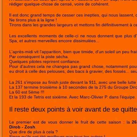
rédiger quelque-chose de censé, voire de cohérent.
Il est donc grand temps de cesser ces inepties, qui nous lassent, 
Ne tirons plus à la ligne !
Tirons dans les grandes largeurs et mettons fin définitivement à c
Les excellents moments de celle-ci ne nous donnent que plus 
Spa, et autres merveilles encore dissimulées...
L'après-midi vit l'apparition, bien que timide, d'un soleil un peu frai
Par conséquent la piste sécha.
Quelques pilotes reprirent confiance.
Pour d'autres cela ne changea pas grand chose, notamment pour la 
eu droit à celle des pelouses, des bacs à gravier, des fossés... seul
La 261 s'impose au finish juste devant la 911, avec une belle lutte 
La 137 termine troisième à 10 secondes de la 275 du Groupe Diro
La 60 est 5ème !!!
Et la 193 de Tetris est sixième. Avec Marc-Olivier P. dans l'équipe.
Il reste deux points à voir avant de se quitt
Le premier est de vous donner le fruit de cette saison : la
26
Dirob - Zosh
.
Que dire de plus à cela ?
Sinon qu'ils ont été meilleurs que tous les autres !