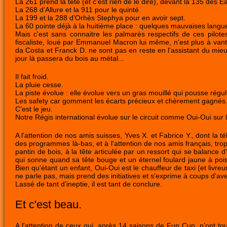
La 261 prend la tête (et c'est rien de le dire), devant la 135 des 
La 268 d'Allure et la 911 pour le quinté.
La 199 et la 288 d'Orhès Stephya pour en avoir sept.
La 60 pointe déjà à la huitième place : quelques mauvaises langues
Mais c'est sans connaitre les palmarès respectifs de ces pilote
fiscaliste, loué par Emmanuel Macron lui même, n'est plus à vante
da Costa et Franck D. ne sont pas en reste en l'assistant du mieu
jour là passera du bois au métal...
Il fait froid.
La pluie cesse.
La piste évolue : elle évolue vers un gras mouillé qui pousse régul
Les safety car gomment les écarts précieux et chèrement gagnés
C'est le jeu.
Notre Régis international évolue sur le circuit comme Oui-Oui sur
A l'attention de nos amis suisses, Yves X. et Fabrice Y., dont la 
des programmes là-bas, et à l'attention de nos amis français, tro
pantin de bois, à la tête articulée par un ressort qui se balance 
qui sonne quand sa tête bouge et un éternel foulard jaune à pois r
Bien qu'étant un enfant, Oui-Oui est le chauffeur de taxi (et livreu
ne parle pas, mais prend des initiatives et s'exprime à coups d'ave
Lassé de tant d'ineptie, il est tant de conclure.
Et c'est beau.
A l'attention de ceux qui, après 14 saisons de Fun Cup, n'ont tou