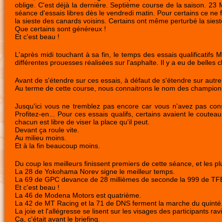
oblige. C'est déjà la dernière. Septième course de la saison. 23 
séance d'essais libres dès le vendredi matin. Pour certains ce ne
la sieste des canards voisins. Certains ont même perturbé la sieste
Que certains sont généreux !
Et c'est beau !
L'après midi touchant à sa fin, le temps des essais qualificatifs
différentes prouesses réalisées sur l'asphalte. Il y a eu de belles c
Avant de s'étendre sur ces essais, à défaut de s'étendre sur autre
Au terme de cette course, nous connaitrons le nom des champions,
Jusqu'ici vous ne tremblez pas encore car vous n'avez pas con
Profitez-en... Pour ces essais qualifs, certains avaient le coute
chacun est libre de viser la place qu'il peut.
Devant ça roule vite.
Au milieu moins.
Et à la fin beaucoup moins.
Du coup les meilleurs finissent premiers de cette séance, et les p
La 28 de Yokohama Norev signe le meilleur temps.
La 69 de GPC devance de 28 millièmes de seconde la 999 de TF
Et c'est beau !
La 46 de Modena Motors est quatrième.
La 42 de MT Racing et la 71 de DNS ferment la marche du quinté
La joie et l'allégresse se lisent sur les visages des participants ravi
Ça, c'était avant le briefing.