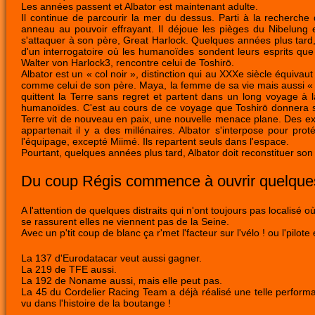
Les années passent et Albator est maintenant adulte.
Il continue de parcourir la mer du dessus. Parti à la recherche
anneau au pouvoir effrayant. Il déjoue les pièges du Nibelung 
s'attaquer à son père, Great Harlock. Quelques années plus tard
d'un interrogatoire où les humanoïdes sondent leurs esprits que l
Walter von Harlock3, rencontre celui de Toshirō.
Albator est un « col noir », distinction qui au XXXe siècle équivaut à
comme celui de son père. Maya, la femme de sa vie mais aussi « la 
quittent la Terre sans regret et partent dans un long voyage à 
humanoïdes. C'est au cours de ce voyage que Toshirō donnera sa v
Terre vit de nouveau en paix, une nouvelle menace plane. Des extr
appartenait il y a des millénaires. Albator s'interpose pour pr
l'équipage, excepté Miimé. Ils repartent seuls dans l'espace.
Pourtant, quelques années plus tard, Albator doit reconstituer s
Du coup Régis commence à ouvrir quelques
A l'attention de quelques distraits qui n'ont toujours pas localisé
se rassurent elles ne viennent pas de la Seine.
Avec un p'tit coup de blanc ça r'met l'facteur sur l'vélo ! ou l'pilot
La 137 d'Eurodatacar veut aussi gagner.
La 219 de TFE aussi.
La 192 de Noname aussi, mais elle peut pas.
La 45 du Cordelier Racing Team a déjà réalisé une telle performan
vu dans l'histoire de la boutange !