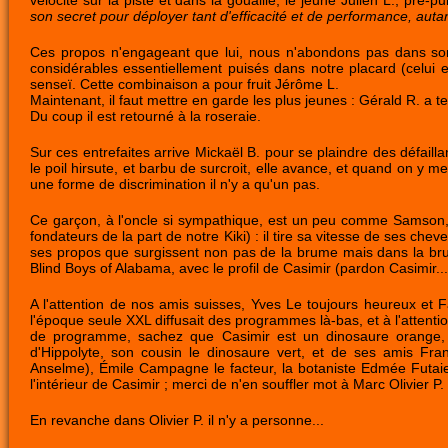
vélocité sur la piste et dans la gouaille, le jeune Julien L., pré-
son secret pour déployer tant d'efficacité et de performance, auta
Ces propos n'engageant que lui, nous n'abondons pas dans son s
considérables essentiellement puisés dans notre placard (celui en
senseï. Cette combinaison a pour fruit Jérôme L.
Maintenant, il faut mettre en garde les plus jeunes : Gérald R. a tent
Du coup il est retourné à la roseraie.
Sur ces entrefaites arrive Mickaël B. pour se plaindre des défail
le poil hirsute, et barbu de surcroit, elle avance, et quand on y me
une forme de discrimination il n'y a qu'un pas.
Ce garçon, à l'oncle si sympathique, est un peu comme Samson
fondateurs de la part de notre Kiki) : il tire sa vitesse de ses che
ses propos que surgissent non pas de la brume mais dans la brum
Blind Boys of Alabama, avec le profil de Casimir (pardon Casimir...
A l'attention de nos amis suisses, Yves Le toujours heureux et 
l'époque seule XXL diffusait des programmes là-bas, et à l'attentio
de programme, sachez que Casimir est un dinosaure orange, 
d'Hippolyte, son cousin le dinosaure vert, et de ses amis Fr
Anselme), Émile Campagne le facteur, la botaniste Edmée Futaie e
l'intérieur de Casimir ; merci de n'en souffler mot à Marc Olivier P.
En revanche dans Olivier P. il n'y a personne...