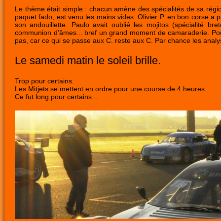
Le thème était simple : chacun amène des spécialités de sa régio
paquet fado, est venu les mains vides. Olivier P. en bon corse a
son andouillette. Paulo avait oublié les mojitos (spécialité
communion d'âmes... bref un grand moment de camaraderie. Pour 
pas, car ce qui se passe aux C. reste aux C. Par chance les analy
Le samedi matin le soleil brille.
Trop pour certains.
Les Mitjets se mettent en ordre pour une course de 4 heures.
Ce fut long pour certains...