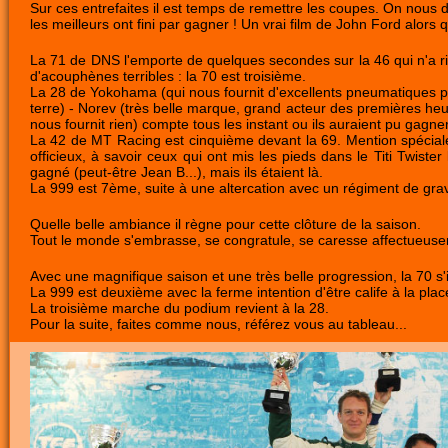
Sur ces entrefaites il est temps de remettre les coupes. On nous dit
les meilleurs ont fini par gagner ! Un vrai film de John Ford alors qu
La 71 de DNS l'emporte de quelques secondes sur la 46 qui n'a ri
d'acouphènes terribles : la 70 est troisième.
La 28 de Yokohama (qui nous fournit d'excellents pneumatiques pou
terre) - Norev (très belle marque, grand acteur des premières he
nous fournit rien) compte tous les instant ou ils auraient pu gagne
La 42 de MT Racing est cinquième devant la 69. Mention spéciale 
officieux, à savoir ceux qui ont mis les pieds dans le Titi Twiste
gagné (peut-être Jean B...), mais ils étaient là.
La 999 est 7ème, suite à une altercation avec un régiment de gravie
Quelle belle ambiance il règne pour cette clôture de la saison.
Tout le monde s'embrasse, se congratule, se caresse affectueuseme
Avec une magnifique saison et une très belle progression, la 70 
La 999 est deuxième avec la ferme intention d'être calife à la place
La troisième marche du podium revient à la 28.
Pour la suite, faites comme nous, référez vous au tableau...