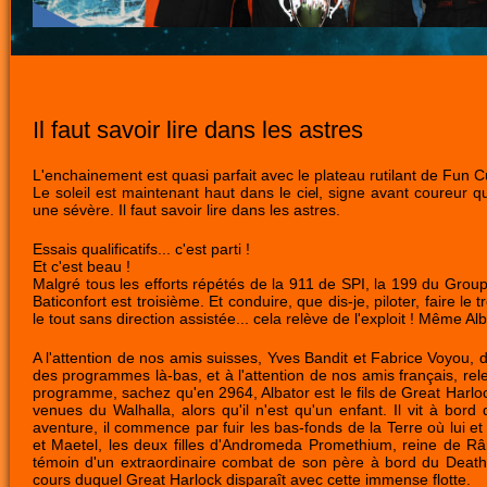
Il faut savoir lire dans les astres
L'enchainement est quasi parfait avec le plateau rutilant de Fun Cu
Le soleil est maintenant haut dans le ciel, signe avant coureur q
une sévère. Il faut savoir lire dans les astres.
Essais qualificatifs... c'est parti !
Et c'est beau !
Malgré tous les efforts répétés de la 911 de SPI, la 199 du Gro
Baticonfort est troisième. Et conduire, que dis-je, piloter, faire l
le tout sans direction assistée... cela relève de l'exploit ! Même A
A l'attention de nos amis suisses, Yves Bandit et Fabrice Voyou, 
des programmes là-bas, et à l'attention de nos amis français, rel
programme, sachez qu'en 2964, Albator est le fils de Great Harloc
venues du Walhalla, alors qu'il n'est qu'un enfant. Il vit à b
aventure, il commence par fuir les bas-fonds de la Terre où lui 
et Maetel, les deux filles d'Andromeda Promethium, reine de Râm
témoin d'un extraordinaire combat de son père à bord du Deat
cours duquel Great Harlock disparaît avec cette immense flotte.