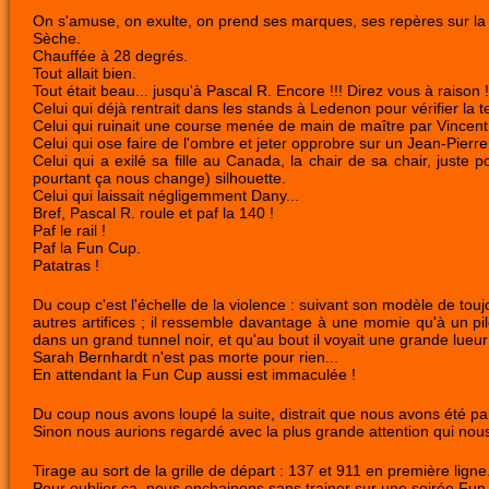
On s'amuse, on exulte, on prend ses marques, ses repères sur la 
Sèche.
Chauffée à 28 degrés.
Tout allait bien.
Tout était beau... jusqu'à Pascal R. Encore !!! Direz vous à raison !
Celui qui déjà rentrait dans les stands à Ledenon pour vérifier la t
Celui qui ruinait une course menée de main de maître par Vincent 
Celui qui ose faire de l'ombre et jeter opprobre sur un Jean-Pier
Celui qui a exilé sa fille au Canada, la chair de sa chair, juste
pourtant ça nous change) silhouette.
Celui qui laissait négligemment Dany...
Bref, Pascal R. roule et paf la 140 !
Paf le rail !
Paf la Fun Cup.
Patatras !
Du coup c'est l'échelle de la violence : suivant son modèle de t
autres artifices ; il ressemble davantage à une momie qu'à un pilo
dans un grand tunnel noir, et qu'au bout il voyait une grande lueu
Sarah Bernhardt n'est pas morte pour rien...
En attendant la Fun Cup aussi est immaculée !
Du coup nous avons loupé la suite, distrait que nous avons été p
Sinon nous aurions regardé avec la plus grande attention qui nous
Tirage au sort de la grille de départ : 137 et 911 en première ligne
Pour oublier ça, nous enchainons sans trainer sur une soirée Fun