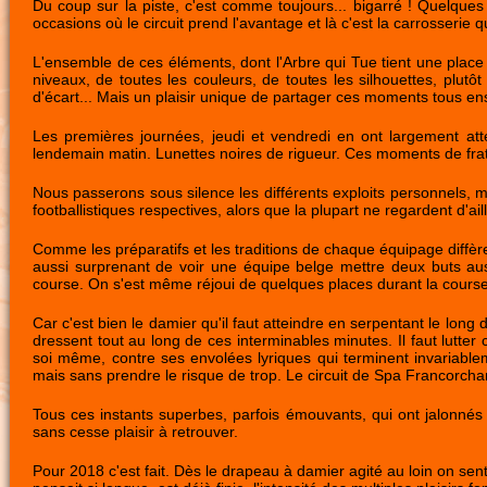
Du coup sur la piste, c'est comme toujours... bigarré ! Quelque
occasions où le circuit prend l'avantage et là c'est la carrosserie qu
L'ensemble de ces éléments, dont l'Arbre qui Tue tient une place
niveaux, de toutes les couleurs, de toutes les silhouettes, plutôt
d'écart... Mais un plaisir unique de partager ces moments tous en
Les premières journées, jeudi et vendredi en ont largement atte
lendemain matin. Lunettes noires de rigueur. Ces moments de frat
Nous passerons sous silence les différents exploits personnels, m
footballistiques respectives, alors que la plupart ne regardent d'ail
Comme les préparatifs et les traditions de chaque équipage diffèr
aussi surprenant de voir une équipe belge mettre deux buts aussi
course. On s'est même réjoui de quelques places durant la course, 
Car c'est bien le damier qu'il faut atteindre en serpentant le long 
dressent tout au long de ces interminables minutes. Il faut lutter c
soi même, contre ses envolées lyriques qui terminent invariableme
mais sans prendre le risque de trop. Le circuit de Spa Francorcha
Tous ces instants superbes, parfois émouvants, qui ont jalonné
sans cesse plaisir à retrouver.
Pour 2018 c'est fait. Dès le drapeau à damier agité au loin on sent