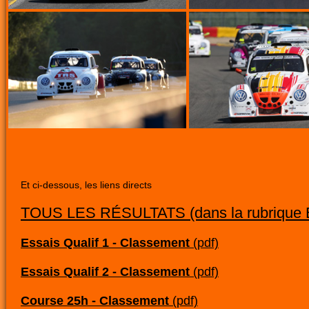
Et ci-dessous, les liens directs
TOUS LES RÉSULTATS (dans la rubrique
Essais Qualif 1 - Classement
(pdf)
Essais Qualif 2 - Classement
(pdf)
Course 25h - Classement
(pdf)