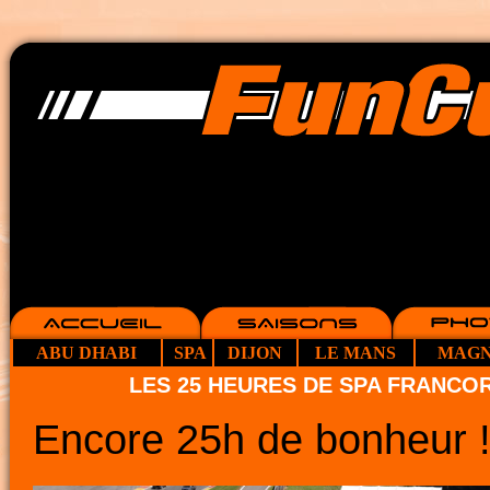
ABU DHABI
SPA
DIJON
LE MANS
MAGN
LES 25 HEURES DE SPA FRANC
Encore 25h de bonheur 