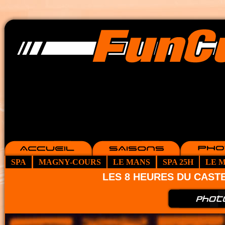
SPA
MAGNY-COURS
LE MANS
SPA 25H
LE M
LES 8 HEURES DU CAST